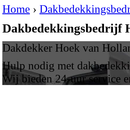
Home
›
Dakbedekkingsbedr
Dakbedekkingsbedrijf 
Dakdekker Hoek van Holland
Hulp nodig met dakbedekki
Wij bieden 24-uur service e