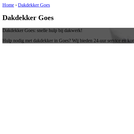
Home
›
Dakdekker Goes
Dakdekker Goes
Dakdekker Goes: snelle hulp bij dakwerk!
Hulp nodig met dakdekker in Goes? Wij bieden 24-uur service en kom