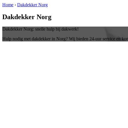
Home
›
Dakdekker Norg
Dakdekker Norg
Dakdekker Norg: snelle hulp bij dakwerk!
Hulp nodig met dakdekker in Norg? Wij bieden 24-uur service en kom