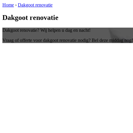
Home
›
Dakgoot renovatie
Dakgoot renovatie
Dakgoot renovatie? Wij helpen u dag en nacht!
Vraag of offerte voor dakgoot renovatie nodig? Bel deze middag nog!