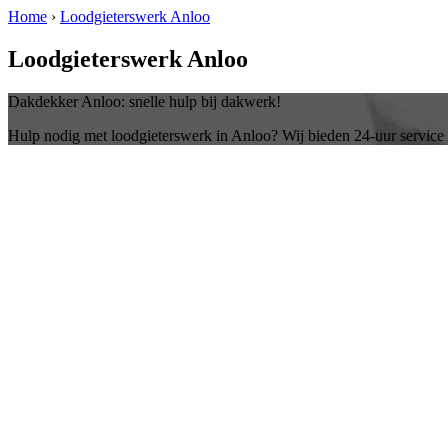
Home
›
Loodgieterswerk Anloo
Loodgieterswerk Anloo
Dakdekker Anloo: snelle hulp bij dakwerk!
Hulp nodig met loodgieterswerk in Anloo? Wij bieden 24-uur service