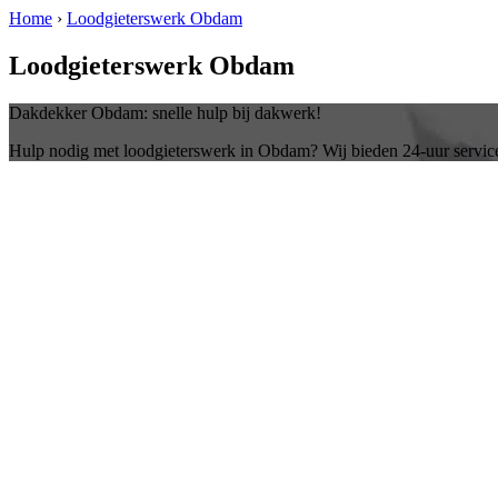
Home
›
Loodgieterswerk Obdam
Loodgieterswerk Obdam
Dakdekker Obdam: snelle hulp bij dakwerk!
Hulp nodig met loodgieterswerk in Obdam? Wij bieden 24-uur servic