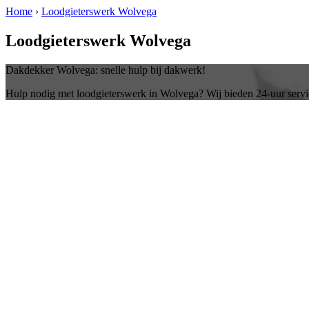
Home
›
Loodgieterswerk Wolvega
Loodgieterswerk Wolvega
Dakdekker Wolvega: snelle hulp bij dakwerk!
Hulp nodig met loodgieterswerk in Wolvega? Wij bieden 24-uur servi