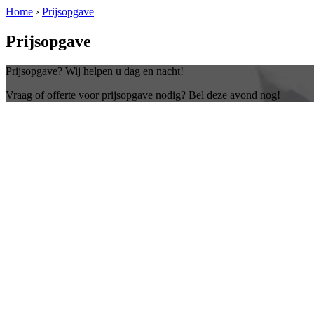
Home
›
Prijsopgave
Prijsopgave
Prijsopgave? Wij helpen u dag en nacht!
Vraag of offerte voor prijsopgave nodig? Bel deze avond nog!