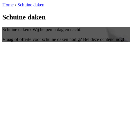
Home
›
Schuine daken
Schuine daken
Schuine daken? Wij helpen u dag en nacht!
Vraag of offerte voor schuine daken nodig? Bel deze ochtend nog!